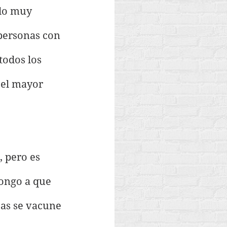
do muy 
 personas con 
todos los 
 el mayor 
 pero es 
pongo a que 
as se vacune 