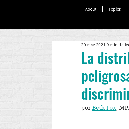
About
Topics
20 mar 2021
9 min de le
La distr
peligros
discrimi
por 
Beth Fox
,
 MP