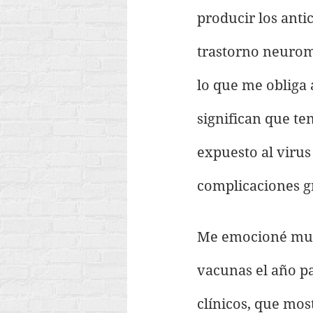
producir los anti
trastorno neuromu
lo que me obliga 
significan que te
expuesto al virus
complicaciones gr
Me emocioné much
vacunas el año p
clínicos, que mos