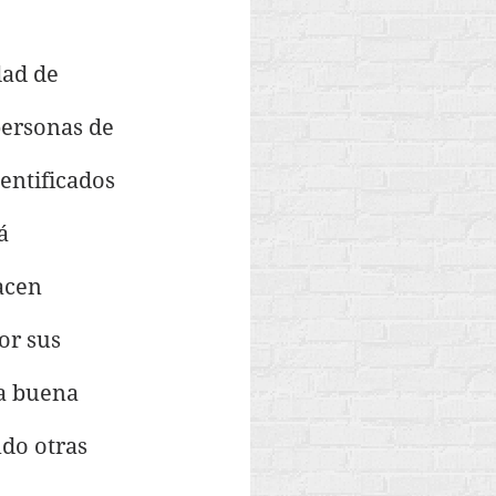
dad de 
personas de 
entificados 
á 
acen 
or sus 
a buena 
do otras 