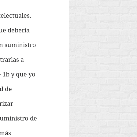
lectuales. 
e debería 
n suministro 
rarlas a 
e 1b y que yo 
d de 
rizar 
suministro de 
 más 