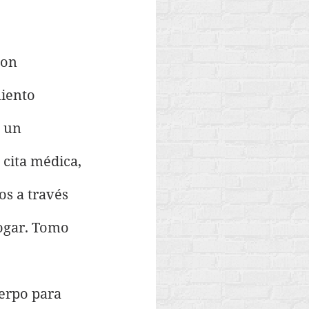
con 
iento 
 un 
 cita médica, 
s a través 
hogar. Tomo 
erpo para 