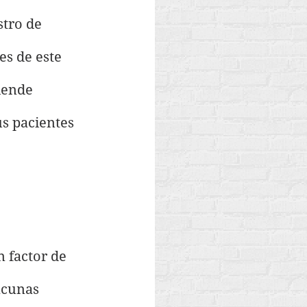
tro de 
s de este 
iende 
s pacientes 
 factor de 
acunas 