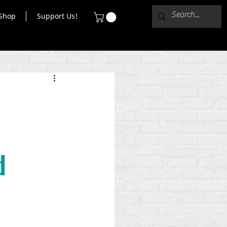
Shop
Support Us!
d