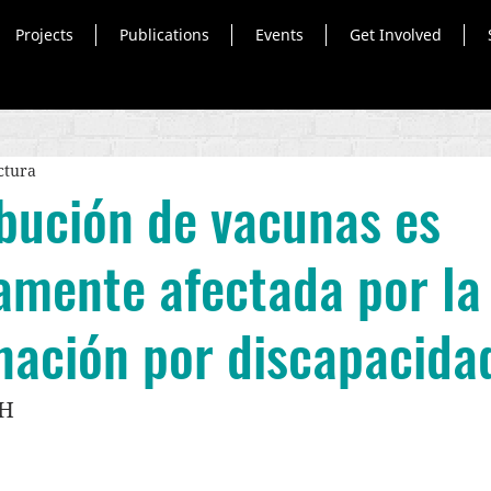
Projects
Publications
Events
Get Involved
ctura
ibución de vacunas es
amente afectada por la
nación por discapacida
H 