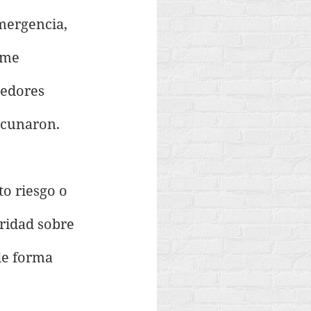
mergencia, 
 me 
edores 
acunaron. 
o riesgo o 
ridad sobre 
de forma 