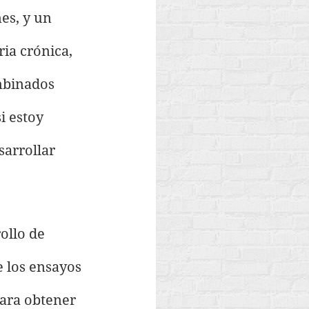
es, y un 
ia crónica, 
mbinados 
i estoy 
arrollar 
llo de 
 los ensayos 
para obtener 